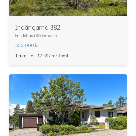
Inaängarna 382
Fritidshus i Söderhamn
550 000 kr
1 rum
12 597 m² tomt