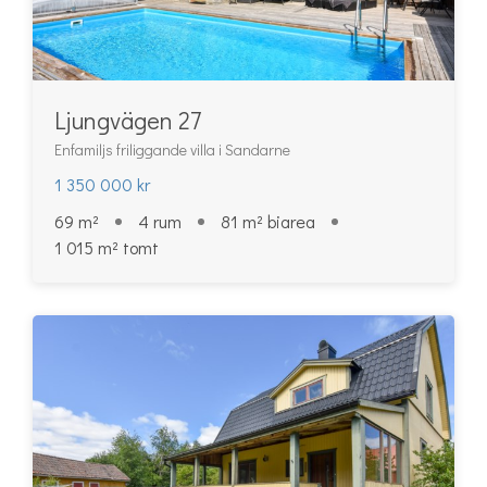
Ljungvägen 27
Enfamiljs friliggande villa i Sandarne
1 350 000 kr
69 m²
4 rum
81 m² biarea
1 015 m² tomt