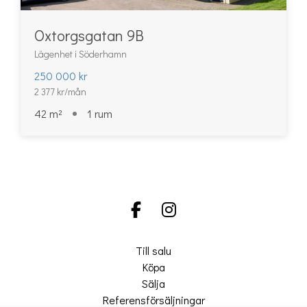
Oxtorgsgatan 9B
Lägenhet i Söderhamn
250 000 kr
2 377 kr/mån
42 m²
1 rum
Till salu
Köpa
Sälja
Referensförsäljningar