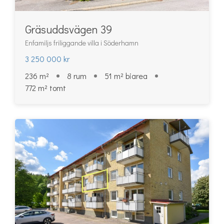
Gräsuddsvägen 39
Enfamiljs friliggande villa i Söderhamn
3 250 000 kr
236 m²
8 rum
51 m² biarea
772 m² tomt