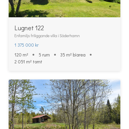
Lugnet 122
Enfamiljs friliggande villa i Söderhamn
1 375 000 kr
120 m²
5 rum
35 m² biarea
2 051 m² tomt