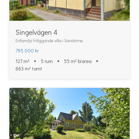
Singelvägen 4
Enfamiljs friliggande villa i Sandarne
795 000 kr
127 m²
5 rum
55 m² biarea
663 m² tomt